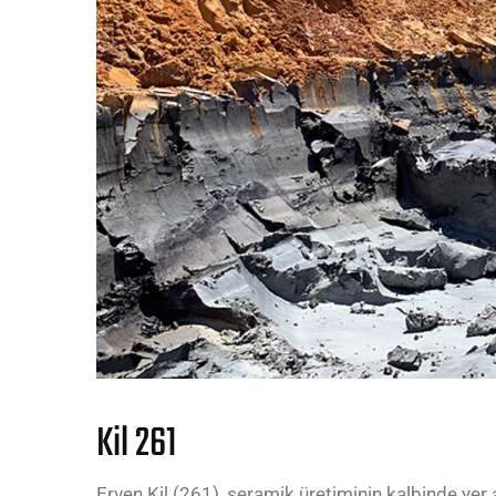
Kil 261
Erven Kil (261), seramik üretiminin kalbinde yer