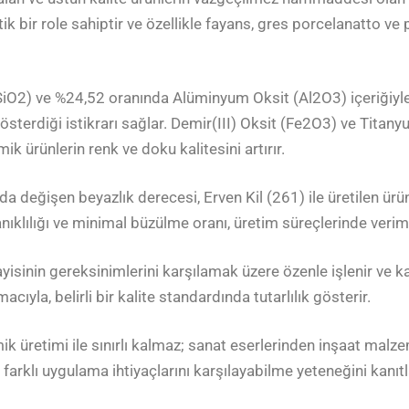
k bir role sahiptir ve özellikle fayans, gres porcelanatto ve 
SiO2) ve %24,52 oranında Alüminyum Oksit (Al2O3) içeriğiyle d
rdiği istikrarı sağlar. Demir(III) Oksit (Fe2O3) ve Titanyum
ik ürünlerin renk ve doku kalitesini artırır.
değişen beyazlık derecesi, Erven Kil (261) ile üretilen ürün
nıklılığı ve minimal büzülme oranı, üretim süreçlerinde verimlil
isinin gereksinimlerini karşılamak üzere özenle işlenir ve kali
ıyla, belirli bir kalite standardında tutarlılık gösterir.
mik üretimi ile sınırlı kalmaz; sanat eserlerinden inşaat mal
 farklı uygulama ihtiyaçlarını karşılayabilme yeteneğini kanıtl