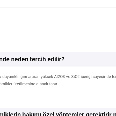
nde neden tercih edilir?
 dayanıklılığını artıran yüksek Al2O3 ve SiO2 içeriği sayesinde terc
amikler üretilmesine olanak tanır.
amiklerin bakımı özel yöntemler gerektirir 