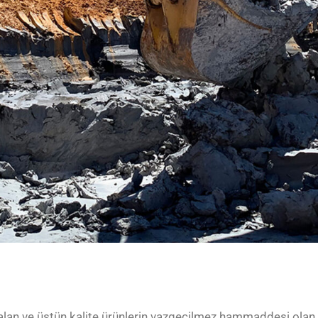
 alan ve üstün kalite ürünlerin vazgeçilmez hammaddesi olan 