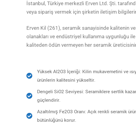
İstanbul, Türkiye merkezli Erven Ltd. Şti. tarafınd
veya sipariş vermek için şirketin iletişim bilgilerin
Erven Kil (261), seramik sanayisinde kalitenin ve
olanakları ve endüstriyel kullanıma uygunluğu ile
kaliteden ödün vermeyen her seramik üreticisinin a
Yüksek Al2O3 İçeriği: Kilin mukavemetini ve ısıy
ürünlerin kalitesini yükseltir.
Dengeli SiO2 Seviyesi: Seramiklere sertlik kazan
güçlendirir.
Azaltılmış Fe2O3 Oranı: Açık renkli seramik ürünl
bütünlüğünü korur.