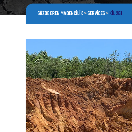
GÖZDE EREN MADENCILIK
>
SERVICES
>
KİL 261